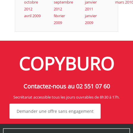
octobre
septembre
janvier
mars 201
2012
2012
2011
avril 2009
février
janvier
2009
2009
COPYBURO
Contactez-nous au 02 551 07 60
Secrétariat accessible tous les jours ouvrables de 8h30 à 17h.
Demander une offre sans engagement