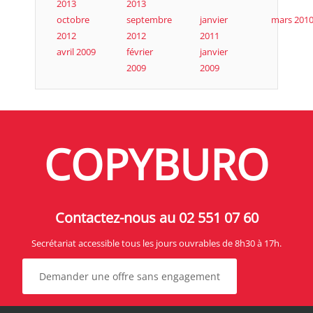
2013
2013
octobre
septembre
janvier
mars 201
2012
2012
2011
avril 2009
février
janvier
2009
2009
COPYBURO
Contactez-nous au 02 551 07 60
Secrétariat accessible tous les jours ouvrables de 8h30 à 17h.
Demander une offre sans engagement