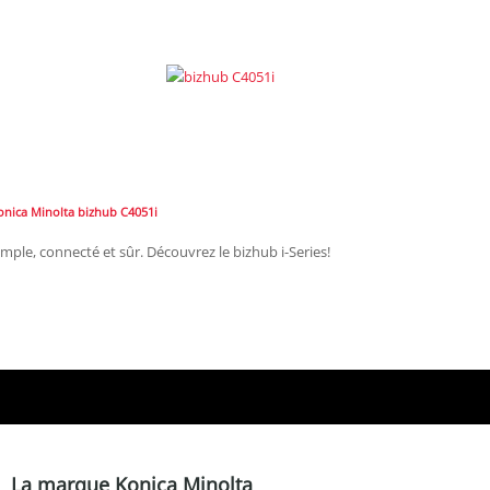
onica Minolta bizhub C4051i
imple, connecté et sûr. Découvrez le bizhub i-Series!
La marque Konica Minolta