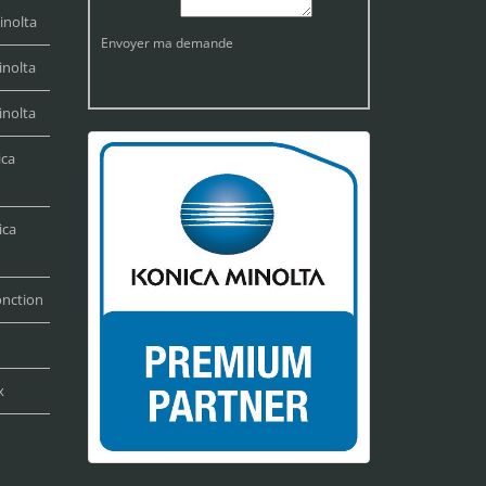
inolta
Envoyer ma demande
inolta
inolta
ica
ica
onction
x