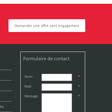
Demander une offre sans engagement
Formulaire de contact
Nom:
*
Mail:
*
Message:
*
lta