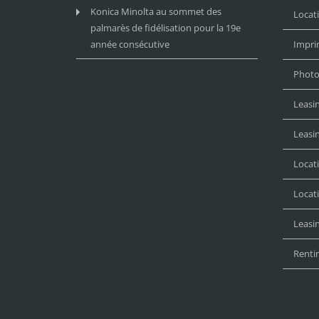
Konica Minolta au sommet des
Locat
palmarès de fidélisation pour la 19e
année consécutive
Impri
Photo
Leasi
Leasi
Locat
Locat
Leasin
Renti