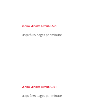
Konica Minolta bizhub C551i
Jusqu'à 65 pages par minute
Konica Minolta Bizhub C751i
Jusqu'à 65 pages par minute