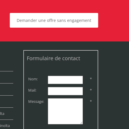
Demander une offre sans engagement
Formulaire de contact
Nom:
*
Mail:
*
Message:
*
lta
inolta