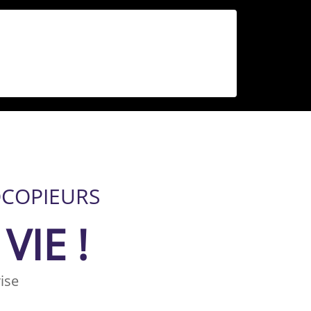
OCOPIEURS
VIE !
ise