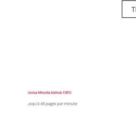
T
Konica Minolta bizhub C451i
Jusqu'à 45 pages par minute