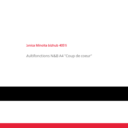
Konica Minolta bizhub 4051i
Multifonctions N&B A4 "Coup de coeur"