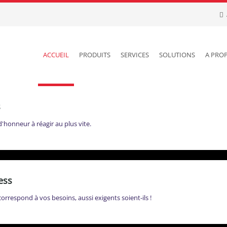
ACCUEIL
PRODUITS
SERVICES
SOLUTIONS
A PRO
s
honneur à réagir au plus vite.
ess
respond à vos besoins, aussi exigents soient-ils !