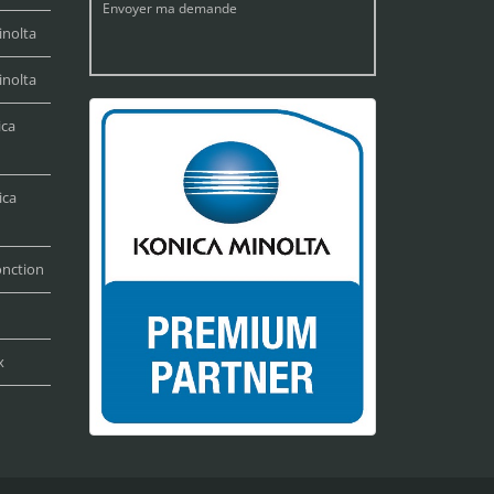
Envoyer ma demande
inolta
inolta
ica
ica
onction
x