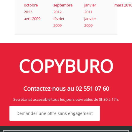
octobre
septembre
janvier
mars 201
2012
2012
2011
avril 2009
février
janvier
2009
2009
COPYBURO
Contactez-nous au 02 551 07 60
Secrétariat accessible tous les jours ouvrables de 8h30 à 17h.
Demander une offre sans engagement