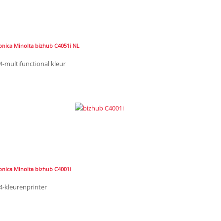
onica Minolta bizhub C4051i NL
4-multifunctional kleur
onica Minolta bizhub C4001i
4-kleurenprinter