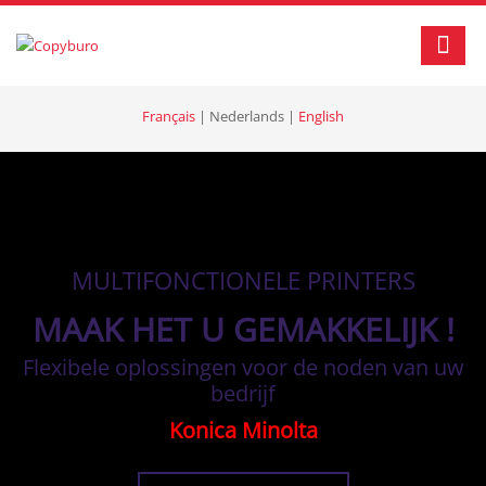
Français
|
Nederlands
|
English
MULTIFONCTIONELE PRINTERS
MAAK HET U GEMAKKELIJK !
Flexibele oplossingen voor de noden van uw
bedrijf
Konica Minolta