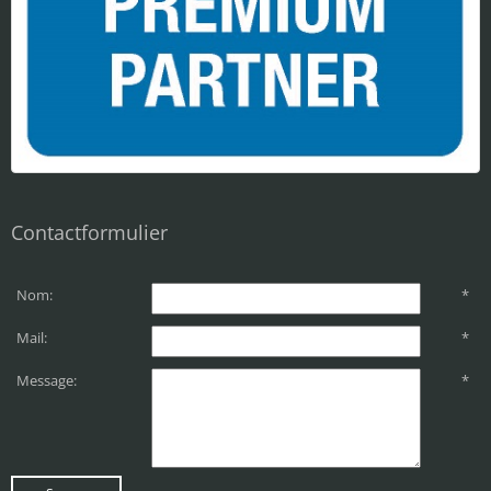
Contactformulier
Nom:
*
Mail:
*
Message:
*