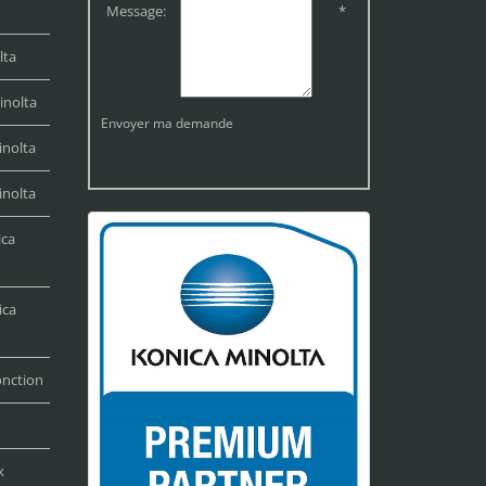
Message:
*
lta
inolta
Envoyer ma demande
inolta
inolta
ica
ica
onction
x