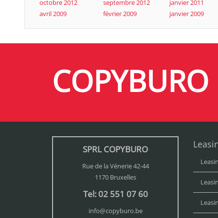
octobre 2012
septembre 2012
janvier 2011
avril 2009
février 2009
janvier 2009
COPYBURO
Leasi
SPRL COPYBURO
Leasi
Rue de la Vénerie 42-44
1170 Bruxelles
Leasi
Tel: 02 551 07 60
Leasi
info@copyburo.be