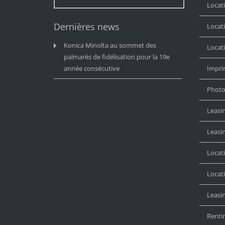
Locat
Dernières news
Locat
Konica Minolta au sommet des
Locat
palmarès de fidélisation pour la 19e
année consécutive
Impri
Photo
Leasi
Leasi
Locat
Locat
Leasin
Renti