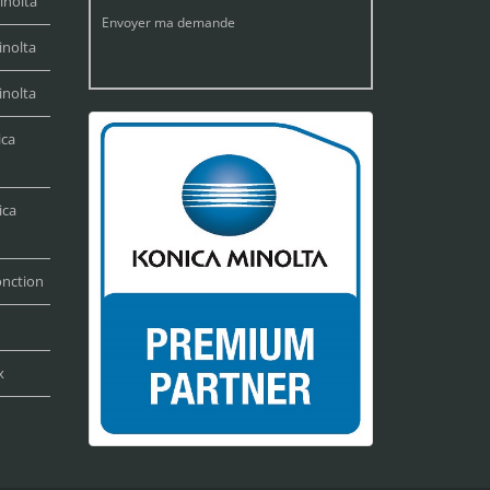
inolta
Envoyer ma demande
inolta
inolta
ica
ica
onction
x