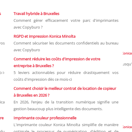
s
Travail hybride à Bruxelles
Comment gérer efficacement votre parc d'imprimantes
avec Copyburo ?
RGPD et impression Konica Minolta
os
Comment sécuriser les documents confidentiels au bureau
avec Copyburo
Konica
Comment réduire les coûts d'impression de votre
Jusqu
entreprise à Bruxelles ?
 i-
5 leviers actionnables pour réduire drastiquement vos
coûts d'impression dès ce mois-ci
Comment choisir le meilleur contrat de location de copieur
à Bruxelles en 2026 ?
ica
En 2026, l’enjeu de la transition numérique signifie une
gestion beaucoup plus intelligente des documents.
re
Imprimante couleur professionnelle
L'imprimante couleur Konica Minolta simplifie de manière
Konica
 du
optimale le processus de numérisation, d'édition et de