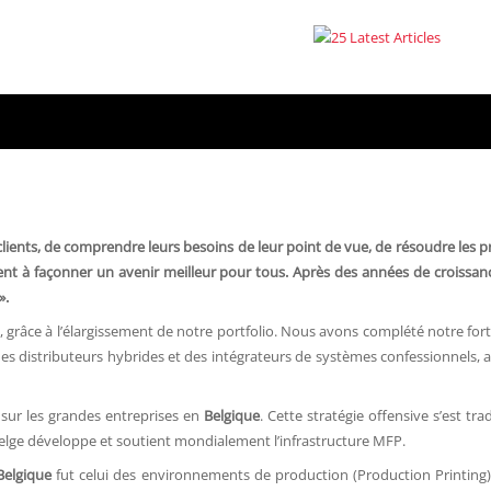
lients, de comprendre leurs besoins de leur point de vue, de résoudre les 
ent à façonner un avenir meilleur pour tous. Après des années de croissance
».
s, grâce à l’élargissement de notre portfolio. Nous avons complété notre 
es distributeurs hybrides et des intégrateurs de systèmes confessionnels, ay
sur les grandes entreprises en
Belgique
. Cette stratégie offensive s’est t
belge développe et soutient mondialement l’infrastructure MFP.
Belgique
fut celui des environnements de production (Production Printing),