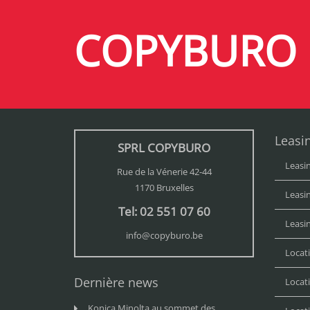
COPYBURO
Leasin
SPRL COPYBURO
Leasi
Rue de la Vénerie 42-44
1170 Bruxelles
Leasi
Tel: 02 551 07 60
Leasi
info@copyburo.be
Locat
Dernière news
Locat
Konica Minolta au sommet des