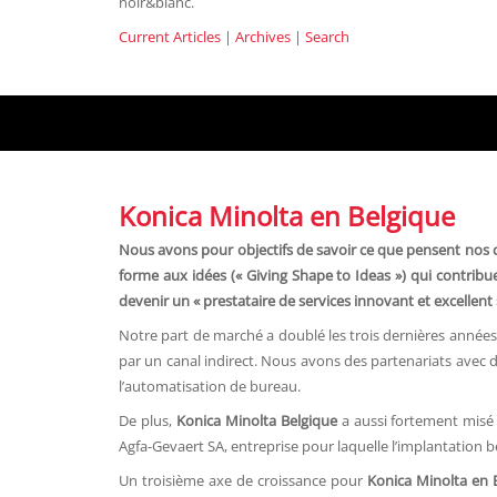
noir&blanc.
Current Articles
|
Archives
|
Search
Konica Minolta en Belgique
Nous avons pour objectifs de savoir ce que pensent nos c
forme aux idées (« Giving Shape to Ideas ») qui contribu
devenir un « prestataire de services innovant et excellent 
Notre part de marché a doublé les trois dernières année
par un canal indirect. Nous avons des partenariats avec d
l’automatisation de bureau.
De plus,
Konica Minolta Belgique
a aussi fortement misé 
Agfa-Gevaert SA, entreprise pour laquelle l’implantation 
Un troisième axe de croissance pour
Konica Minolta en 