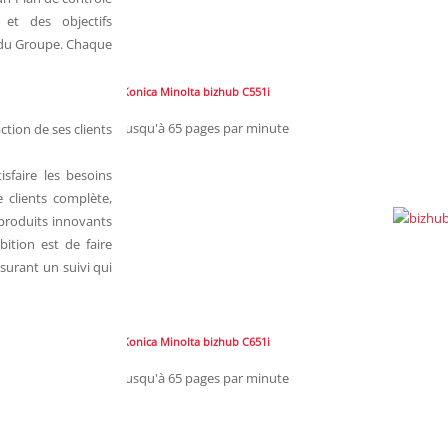
et des objectifs
e du Groupe. Chaque
Konica Minolta bizhub C551i
Jusqu'à 65 pages par minute
ction de ses clients
sfaire les besoins
e clients complète,
 produits innovants
ition est de faire
ssurant un suivi qui
Konica Minolta bizhub C651i
Jusqu'à 65 pages par minute