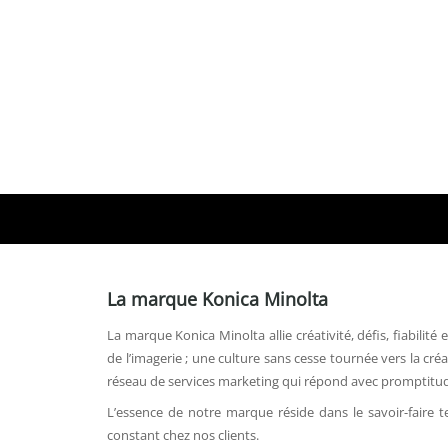
La marque Konica Minolta
La marque Konica Minolta allie créativité, défis, fiabilit
de l’imagerie ; une culture sans cesse tournée vers la cr
réseau de services marketing qui répond avec promptitude
L’essence de notre marque réside dans le savoir-faire 
constant chez nos clients.