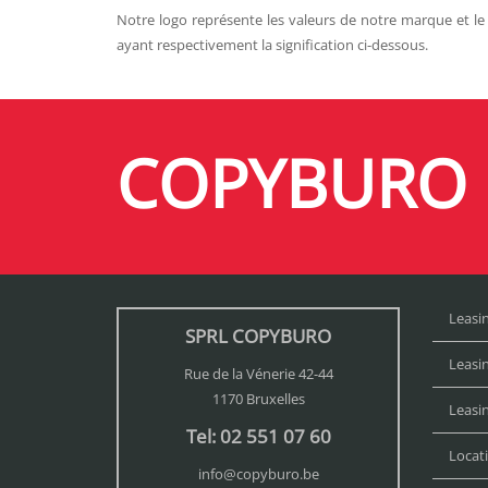
Notre logo représente les valeurs de notre marque et le 
ayant respectivement la signification ci-dessous.
COPYBURO
Leasi
SPRL COPYBURO
Leasi
Rue de la Vénerie 42-44
1170 Bruxelles
Leasi
Tel: 02 551 07 60
Locat
info@copyburo.be