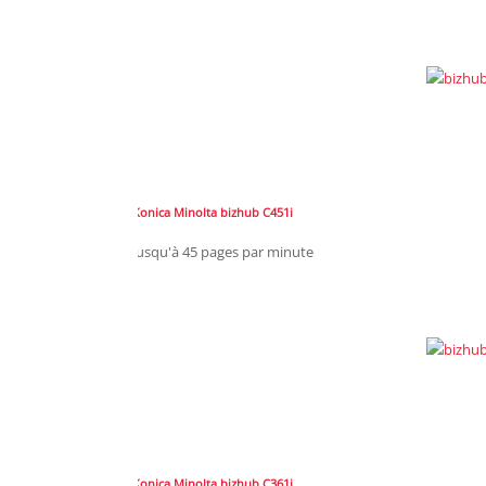
Konica Minolta bizhub C451i
Jusqu'à 45 pages par minute
Konica Minolta bizhub C361i