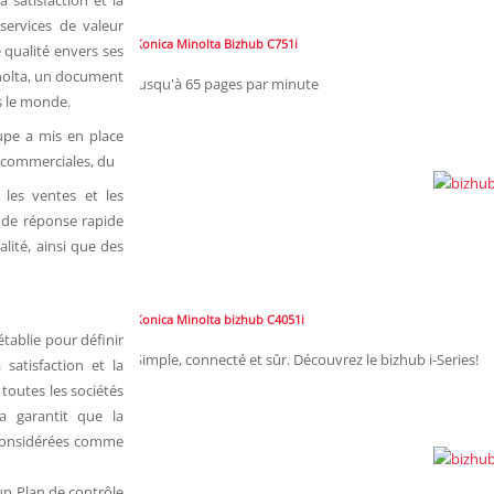
 satisfaction et la
services de valeur
Konica Minolta Bizhub C751i
 qualité envers ses
inolta, un document
Jusqu'à 65 pages par minute
s le monde.
oupe a mis en place
s commerciales, du
 les ventes et les
 de réponse rapide
lité, ainsi que des
Konica Minolta bizhub C4051i
établie pour définir
Simple, connecté et sûr. Découvrez le bizhub i-Series!
atisfaction et la
 toutes les sociétés
a garantit que la
s considérées comme
un Plan de contrôle