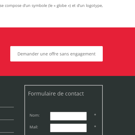
 se compose d’un symbole (le « globe ») et d’un logotype,
Demander une offre sans engagement
Formulaire de contact
Nom:
*
Mail:
*