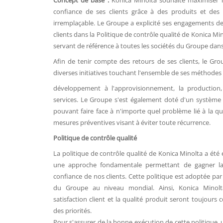
Concept de base :
Konica Minolta souhaite maximiser la
confiance de ses clients grâce à des produits et des 
irremplaçable. Le Groupe a explicité ses engagements de
clients dans la Politique de contrôle qualité de Konica M
servant de référence à toutes les sociétés du Groupe dan
Afin de tenir compte des retours de ses clients, le Gr
diverses initiatives touchant l'ensemble de ses méthode
développement à l'approvisionnement, la production,
services. Le Groupe s'est également doté d'un système
pouvant faire face à n'importe quel problème lié à la qua
mesures préventives visant à éviter toute récurrence.
Politique de contrôle qualité
La politique de contrôle qualité de Konica Minolta a été 
une approche fondamentale permettant de gagner la s
confiance de nos clients. Cette politique est adoptée par
du Groupe au niveau mondial. Ainsi, Konica Minolt
satisfaction client et la qualité produit seront toujour
des priorités.
Pour s'assurer de la bonne exécution de cette politique, 