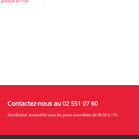
 produit en PDF
Contactez-nous au 02 551 07 60
Secrétariat accessible tous les jours ouvrables de 8h30 à 17h.