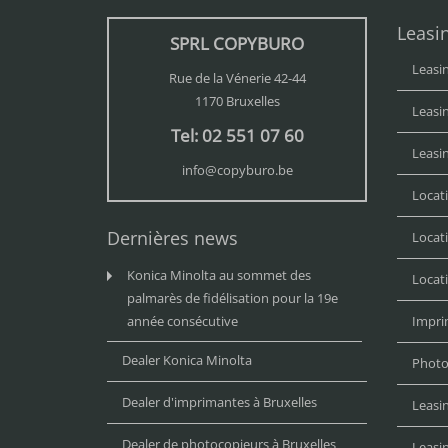
Leasi
SPRL COPYBURO
Leasi
Rue de la Vénerie 42-44
1170 Bruxelles
Leasi
Tel: 02 551 07 60
Leasi
info@copyburo.be
Locat
Dernières news
Locat
Konica Minolta au sommet des
Locat
palmarès de fidélisation pour la 19e
année consécutive
Impri
Dealer Konica Minolta
Photo
Dealer d'imprimantes à Bruxelles
Leasi
Dealer de photocopieurs à Bruxelles
Leasi