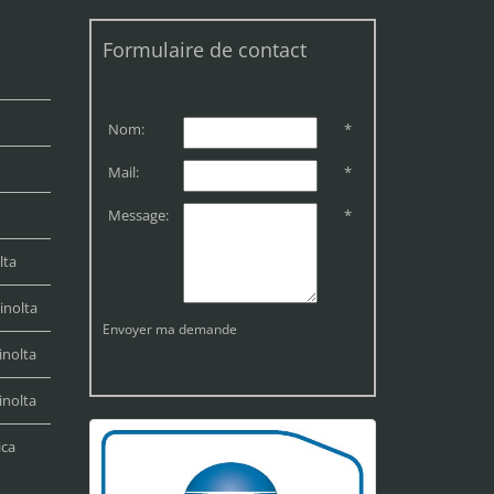
Formulaire de contact
Nom:
*
Mail:
*
Message:
*
lta
inolta
Envoyer ma demande
inolta
inolta
ica