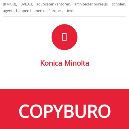
(KMO’s), BVBA’s, advocatenkantoren, architectenbureaus, scholen,
agentschappen binnen de Europese Unie.
Konica Minolta producten
kopieertoestellen, faxen en printers.
voor inspirerende producten en diensten in de wereld van
Konica Minolta is een dynamisch en innovatief bedrijf, dat staat
Konica Minolta
Konica Minolta
COPYBURO