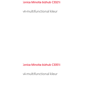
Konica Minolta bizhub C3321i
A4-multifunctional kleur
Konica Minolta bizhub C3351i
A4-multifunctional kleur