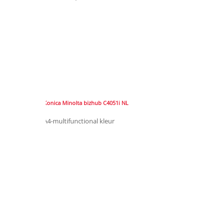
Konica Minolta bizhub C4051i NL
A4-multifunctional kleur