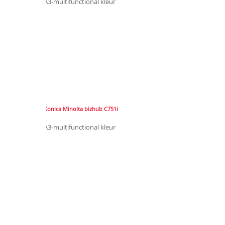
A3-multifunctional kleur
Konica Minolta bizhub C751i
A3-multifunctional kleur