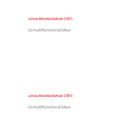
Konica Minolta bizhub C251i
A3-multifunctional kleur
Konica Minolta bizhub C301i
A3-multifunctional kleur