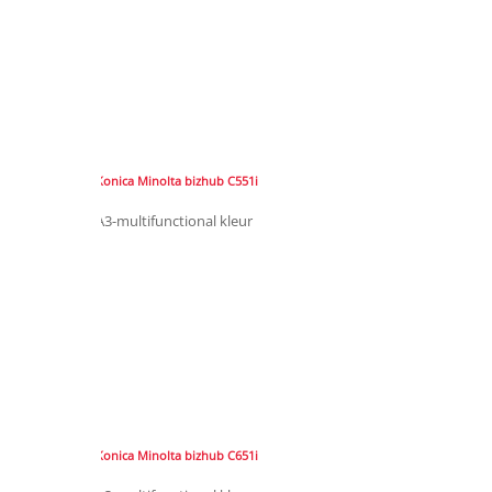
Konica Minolta bizhub C551i
A3-multifunctional kleur
Konica Minolta bizhub C651i