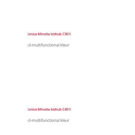
Konica Minolta bizhub C361i
A3-multifunctional kleur
Konica Minolta bizhub C451i
A3-multifunctional kleur