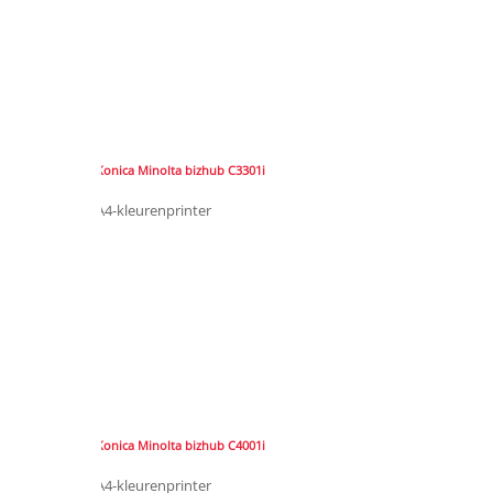
Konica Minolta bizhub C3301i
A4-kleurenprinter
Konica Minolta bizhub C4001i
A4-kleurenprinter