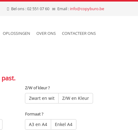
Bel ons : 02 551 07 60
Email :
info@copyburo.be
OPLOSSINGEN
OVER ONS
CONTACTEER ONS
 past.
Z/W of kleur ?
Zwart en wit
Z/W en Kleur
Formaat ?
A3 en A4
Enkel A4